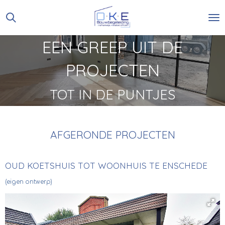
Ga
direct
naar
EEN GREEP UIT DE
de
hoofdinhoud
PROJECTEN
TOT IN DE PUNTJES
AFGERONDE PROJECTEN
OUD KOETSHUIS TOT WOONHUIS TE ENSCHEDE
(eigen ontwerp)